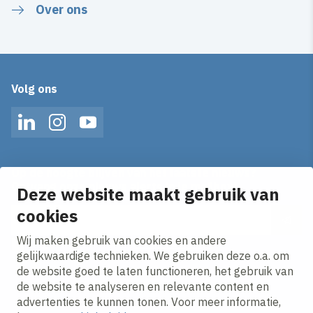
Over ons
Volg ons
LinkedIn
Instagram
YouTube
Op de hoogte blijven van het laatste nieuws?
Ontvang onze nieuws alerts in je mailbox!
Deze website maakt gebruik van
cookies
E-mailadres
Wij maken gebruik van cookies en andere
Ik ga akkoord met het
privacy statement.
gelijkwaardige technieken. We gebruiken deze o.a. om
de website goed te laten functioneren, het gebruik van
de website te analyseren en relevante content en
advertenties te kunnen tonen. Voor meer informatie,