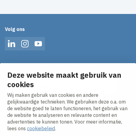
Volg ons
LinkedIn
Instagram
YouTube
Op de hoogte blijven van het laatste nieuws?
Ontvang onze nieuws alerts in je mailbox!
Deze website maakt gebruik van
cookies
E-mailadres
Wij maken gebruik van cookies en andere
Ik ga akkoord met het
privacy statement.
gelijkwaardige technieken. We gebruiken deze o.a. om
de website goed te laten functioneren, het gebruik van
de website te analyseren en relevante content en
advertenties te kunnen tonen. Voor meer informatie,
lees ons
cookiebeleid
.