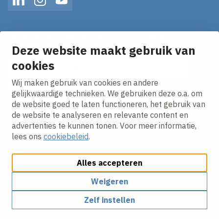
LinkedIn
Instagram
YouTube
Op de hoogte blijven van het laatste nieuws?
Ontvang onze nieuws alerts in je mailbox!
Deze website maakt gebruik van
cookies
E-mailadres
Wij maken gebruik van cookies en andere
Ik ga akkoord met het
privacy statement.
gelijkwaardige technieken. We gebruiken deze o.a. om
de website goed te laten functioneren, het gebruik van
de website te analyseren en relevante content en
advertenties te kunnen tonen. Voor meer informatie,
lees ons
cookiebeleid
.
Alles accepteren
Cookies aanpassen
Cookie beleid
Privacy policy
Responsible disclosure
Algemene inkoopvoorwaarden
Weigeren
Zelf instellen