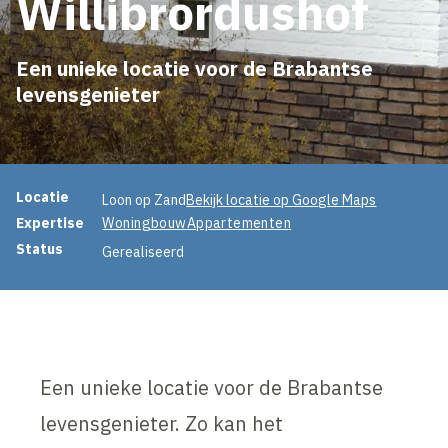
Willibrordushof
Een unieke locatie voor de Brabantse
levensgenieter
Projectinformatie
Locatie
Loon op Zand
Bekijk locatie op Google Maps
Expertise
Woningbouw
Appartementen
Status
Gerealiseerd
Een unieke locatie voor de Brabantse
levensgenieter. Zo kan het