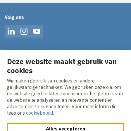
Volg ons
LinkedIn
Instagram
YouTube
Op de hoogte blijven van het laatste nieuws?
Ontvang onze nieuws alerts in je mailbox!
Deze website maakt gebruik van
E-mailadres
cookies
Wij maken gebruik van cookies en andere
Ik ga akkoord met het
privacy statement.
gelijkwaardige technieken. We gebruiken deze o.a. om
de website goed te laten functioneren, het gebruik van
de website te analyseren en relevante content en
advertenties te kunnen tonen. Voor meer informatie,
lees ons
cookiebeleid
.
Alles accepteren
Cookies aanpassen
Cookie beleid
Privacy policy