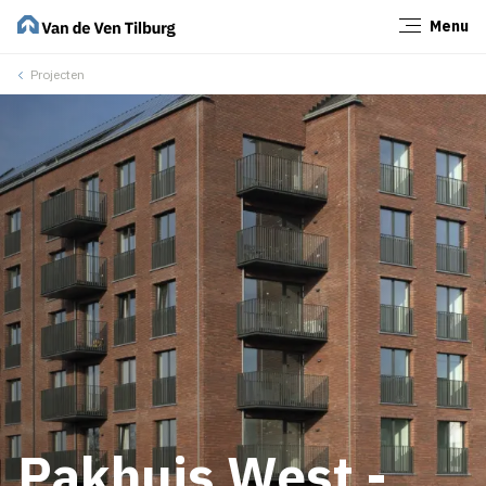
Menu
Sluiten
Projecten
Pakhuis West -