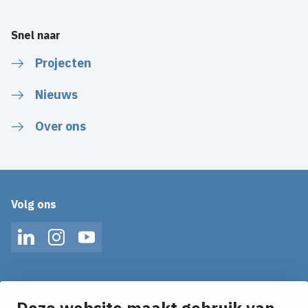
Snel naar
Projecten
Nieuws
Over ons
Volg ons
LinkedIn
Instagram
YouTube
Op de hoogte blijven van het laatste nieuws?
Ontvang onze nieuws alerts in je mailbox!