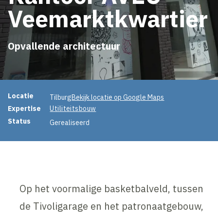
Veemarktkwartier
Opvallende architectuur
Projectinformatie
Locatie
Tilburg
Bekijk locatie op Google Maps
Expertise
Utiliteitsbouw
Status
Gerealiseerd
Op het voormalige basketbalveld, tussen
de Tivoligarage en het patronaatgebouw,