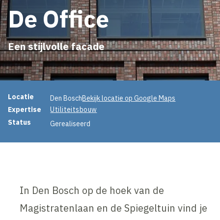
De Office
Een stijlvolle facade
Projectinformatie
Locatie
Den Bosch
Bekijk locatie op Google Maps
Expertise
Utiliteitsbouw
Status
Gerealiseerd
In Den Bosch op de hoek van de
Magistratenlaan en de Spiegeltuin vind je