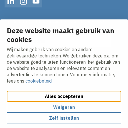
LinkedIn
Instagram
YouTube
Op de hoogte blijven van het laatste nieuws?
Ontvang onze nieuws alerts in je mailbox!
Deze website maakt gebruik van
E-mailadres
cookies
Wij maken gebruik van cookies en andere
Ik ga akkoord met het
privacy statement.
gelijkwaardige technieken. We gebruiken deze o.a. om
de website goed te laten functioneren, het gebruik van
de website te analyseren en relevante content en
advertenties te kunnen tonen. Voor meer informatie,
lees ons
cookiebeleid
.
Alles accepteren
Cookies aanpassen
Cookie beleid
Privacy policy
Responsible disclosure
Algemene inkoopvoorwaarden
Weigeren
Zelf instellen