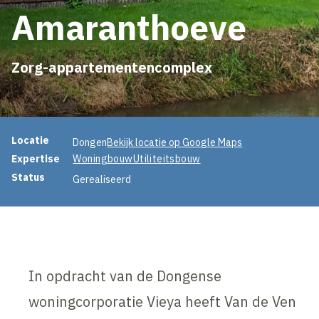
Amaranthoeve
Zorg-appartementencomplex
Projectinformatie
Locatie
Dongen
Bekijk locatie op Google Maps
Expertise
Woningbouw
Utiliteitsbouw
Status
Gerealiseerd
In opdracht van de Dongense
woningcorporatie Vieya heeft Van de Ven