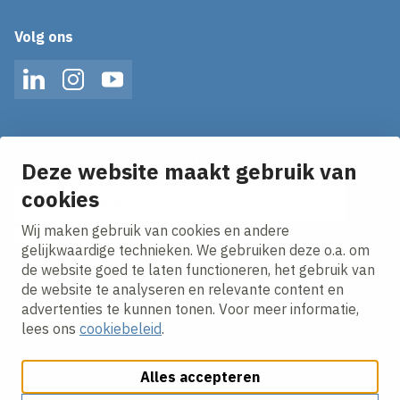
Volg ons
LinkedIn
Instagram
YouTube
Op de hoogte blijven van het laatste nieuws?
Ontvang onze nieuws alerts in je mailbox!
Deze website maakt gebruik van
cookies
E-mailadres
Wij maken gebruik van cookies en andere
Ik ga akkoord met het
privacy statement.
gelijkwaardige technieken. We gebruiken deze o.a. om
de website goed te laten functioneren, het gebruik van
de website te analyseren en relevante content en
advertenties te kunnen tonen. Voor meer informatie,
lees ons
cookiebeleid
.
Alles accepteren
Cookies aanpassen
Cookie beleid
Privacy policy