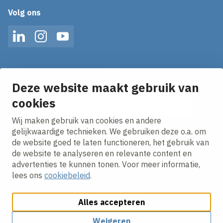
Volg ons
LinkedIn
Instagram
YouTube
Op de hoogte blijven van het laatste nieuws?
Ontvang onze nieuws alerts in je mailbox!
Deze website maakt gebruik van
cookies
E-mailadres
Wij maken gebruik van cookies en andere
Ik ga akkoord met het
privacy statement.
gelijkwaardige technieken. We gebruiken deze o.a. om
de website goed te laten functioneren, het gebruik van
de website te analyseren en relevante content en
advertenties te kunnen tonen. Voor meer informatie,
lees ons
cookiebeleid
.
Alles accepteren
Cookies aanpassen
Cookie beleid
Privacy policy
Responsible disclosure
Algemene inkoopvoorwaarden
Weigeren