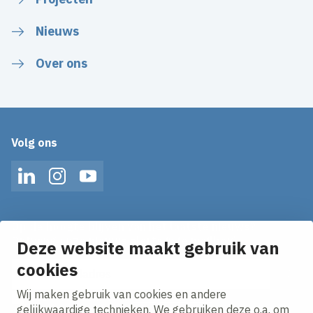
Nieuws
Over ons
Volg ons
LinkedIn
Instagram
YouTube
Op de hoogte blijven van het laatste nieuws?
Ontvang onze nieuws alerts in je mailbox!
Deze website maakt gebruik van
E-mailadres
cookies
Wij maken gebruik van cookies en andere
Ik ga akkoord met het
privacy statement.
gelijkwaardige technieken. We gebruiken deze o.a. om