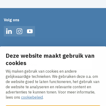
Volg ons
LinkedIn
Instagram
YouTube
Op de hoogte blijven van het laatste nieuws?
Ontvang onze nieuws alerts in je mailbox!
Deze website maakt gebruik van
E-mailadres
cookies
Wij maken gebruik van cookies en andere
Ik ga akkoord met het
privacy statement.
gelijkwaardige technieken. We gebruiken deze o.a. om
de website goed te laten functioneren, het gebruik van
de website te analyseren en relevante content en
advertenties te kunnen tonen. Voor meer informatie,
lees ons
cookiebeleid
.