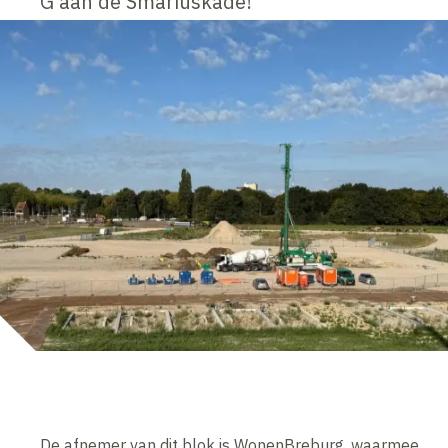
G aan de Smariuskade!
De afnemer van dit blok is WonenBreburg, waarmee