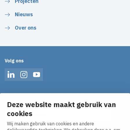
Projecten
Nieuws
Over ons
Volg ons
LinkedIn
Instagram
YouTube
Op de hoogte blijven van het laatste nieuws?
Ontvang onze nieuws alerts in je mailbox!
Deze website maakt gebruik van
cookies
E-mailadres
Wij maken gebruik van cookies en andere
Ik ga akkoord met het
privacy statement.