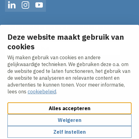
LinkedIn
Instagram
YouTube
Op de hoogte blijven van het laatste nieuws?
Ontvang onze nieuws alerts in je mailbox!
Deze website maakt gebruik van
cookies
E-mailadres
Wij maken gebruik van cookies en andere
Ik ga akkoord met het
privacy statement.
gelijkwaardige technieken. We gebruiken deze o.a. om
de website goed te laten functioneren, het gebruik van
de website te analyseren en relevante content en
advertenties te kunnen tonen. Voor meer informatie,
lees ons
cookiebeleid
.
Alles accepteren
Cookies aanpassen
Cookie beleid
Privacy policy
Responsible disclosure
Algemene inkoopvoorwaarden
Weigeren
Zelf instellen