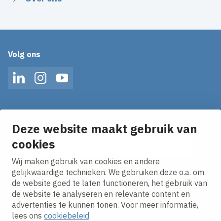
Volg ons
LinkedIn
Instagram
YouTube
Op de hoogte blijven van het laatste nieuws?
Ontvang onze nieuws alerts in je mailbox!
Deze website maakt gebruik van
cookies
E-mailadres
Wij maken gebruik van cookies en andere
Ik ga akkoord met het
privacy statement.
gelijkwaardige technieken. We gebruiken deze o.a. om
de website goed te laten functioneren, het gebruik van
de website te analyseren en relevante content en
advertenties te kunnen tonen. Voor meer informatie,
lees ons
cookiebeleid
.